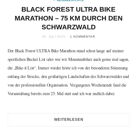
RENNBERICHTE
BLACK FOREST ULTRA BIKE
MARATHON – 75 KM DURCH DEN
GESCHENKIDEEN FÜR RADFAHRER
SCHWARZWALD
Weihnachten rückt näher und vielleicht…
20. JULI 2025
1 KOMMENTAR
Der Black Forest ULTRA Bike Marathon stand schon lange auf meiner
sportlichen Bucket List oder wie wir Mountainbiker auch gerne mal sagen,
die „Bike-it List“. Immer wieder hörte ich von der besonderen Stimmung
entlang der Strecke, den großartigen Landschaften des Schwarzwaldes und
von der professionellen Organisation. Vergangenes Wochenende fand die
Veranstaltung bereits zum 25. Mal statt und ich war endlich dabei.
MOUNTAINBIKE TOUREN IN
LEOGANG
WEITERLESEN
Leogang kannte ich bisher nur…