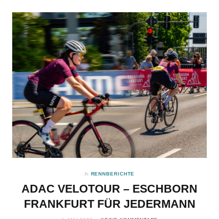
LAZER Z1 KINETICORE
FAHRRADHELM IM TEST
Wann hast du zuletzt deinen…
In
RENNBERICHTE
ADAC VELOTOUR – ESCHBORN
FRANKFURT FÜR JEDERMANN