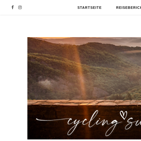
F
I
STARTSEITE
REISEBERIC
a
n
c
s
e
t
b
a
o
g
o
r
k
a
m