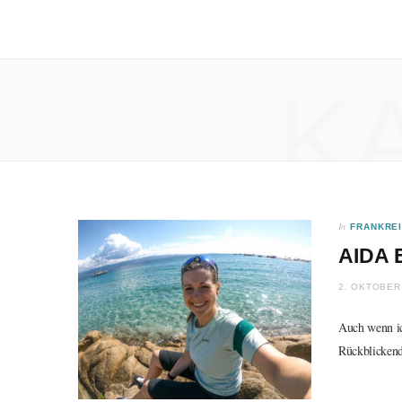
K
In
FRANKRE
AIDA 
2. OKTOBER
Auch wenn ic
Rückblickend