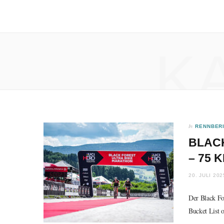
K
In
RENNBER
BLAC
– 75
20. JULI 202
Der Black Fo
Bucket List 