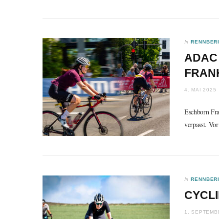
In
RENNBER
ADAC
FRAN
4. MAI 2025
Eschborn Fran
verpasst. Vo
In
RENNBER
CYCL
1. SEPTEMB