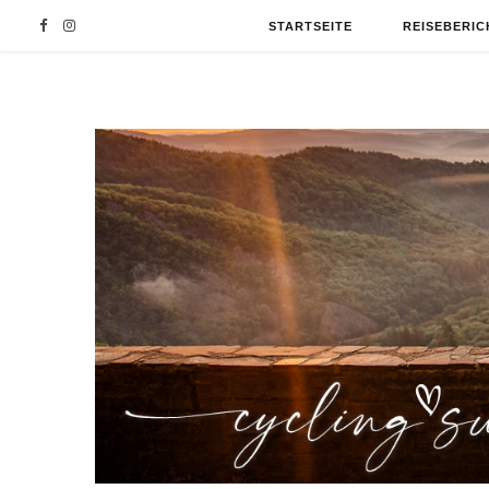
F
I
STARTSEITE
REISEBERIC
a
n
c
s
e
t
b
a
o
g
o
r
k
a
m