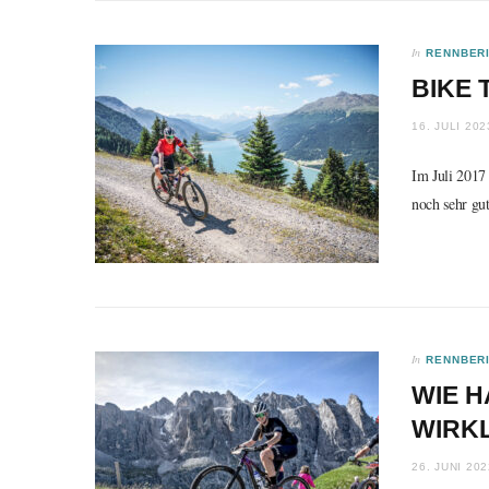
In
RENNBER
BIKE 
16. JULI 202
Im Juli 2017
noch sehr gut
In
RENNBER
WIE H
WIRK
26. JUNI 202