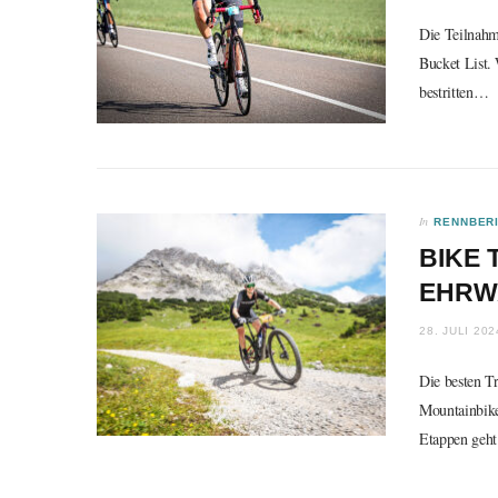
Die Teilnahm
Bucket List.
bestritten…
In
RENNBER
BIKE 
EHRW
28. JULI 202
Die besten T
Mountainbike
Etappen geh