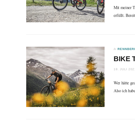
Mit meiner T
erfüllt. Bere
In
RENNBER
BIKE 
18. JULI 202
Wer hätte ged
Also ich hab