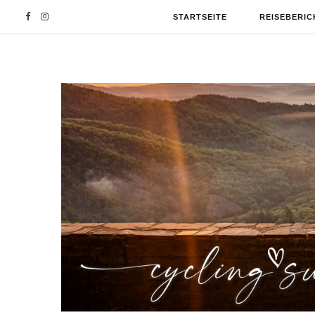
F
I
STARTSEITE
REISEBERIC
a
n
c
s
e
t
b
a
o
g
o
r
k
a
m