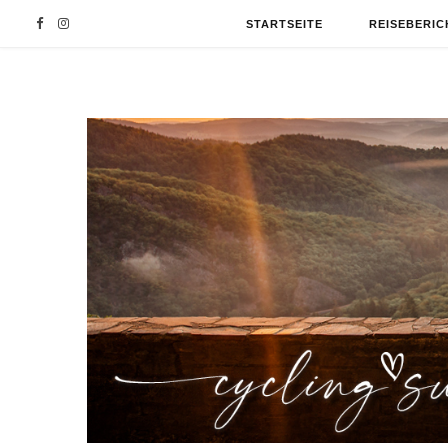
F
I
STARTSEITE
REISEBERIC
a
n
c
s
e
t
b
a
o
g
o
r
k
a
m