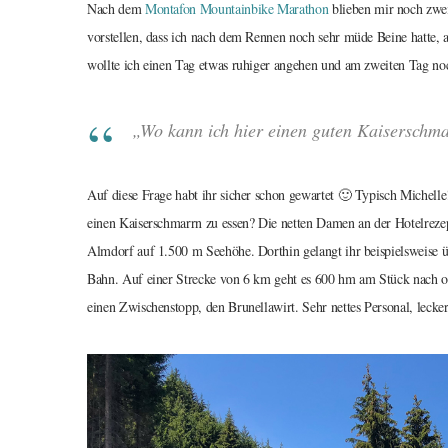
Nach dem
Montafon Mountainbike Marathon
blieben mir noch zwei
vorstellen, dass ich nach dem Rennen noch sehr müde Beine hatte, 
wollte ich einen Tag etwas ruhiger angehen und am zweiten Tag no
„Wo kann ich hier einen guten Kaiserschm
Auf diese Frage habt ihr sicher schon gewartet 🙂 Typisch Michelle
einen Kaiserschmarrn zu essen? Die netten Damen an der Hotelrezep
Almdorf auf 1.500 m Seehöhe. Dorthin gelangt ihr beispielsweise üb
Bahn. Auf einer Strecke von 6 km geht es 600 hm am Stück nach o
einen Zwischenstopp, den Brunellawirt. Sehr nettes Personal, lecke