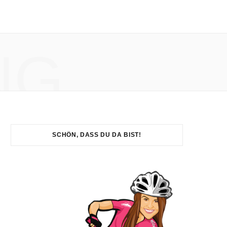
NG
SCHÖN, DASS DU DA BIST!