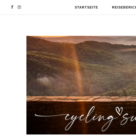
F
I
STARTSEITE
REISEBERIC
a
n
c
s
e
t
b
a
o
g
o
r
k
a
m