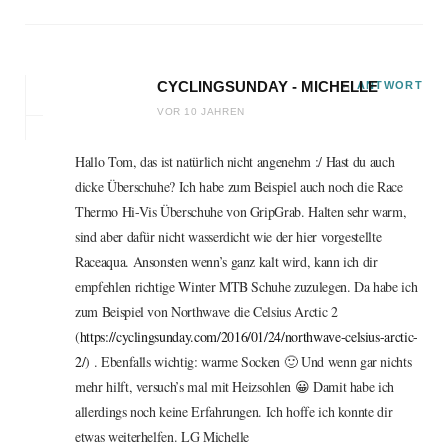
CYCLINGSUNDAY - MICHELLE
ANTWORT
VOR 10 JAHREN
Hallo Tom, das ist natürlich nicht angenehm :/ Hast du auch
dicke Überschuhe? Ich habe zum Beispiel auch noch die Race
Thermo Hi-Vis Überschuhe von GripGrab. Halten sehr warm,
sind aber dafür nicht wasserdicht wie der hier vorgestellte
Raceaqua. Ansonsten wenn’s ganz kalt wird, kann ich dir
empfehlen richtige Winter MTB Schuhe zuzulegen. Da habe ich
zum Beispiel von Northwave die Celsius Arctic 2
(
https://cyclingsunday.com/2016/01/24/northwave-celsius-arctic-
2/
) . Ebenfalls wichtig: warme Socken 🙂 Und wenn gar nichts
mehr hilft, versuch’s mal mit Heizsohlen 😀 Damit habe ich
allerdings noch keine Erfahrungen. Ich hoffe ich konnte dir
etwas weiterhelfen. LG Michelle