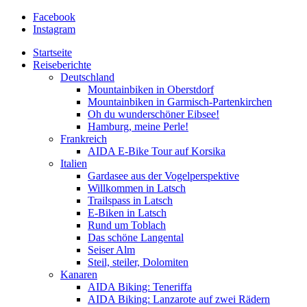
Facebook
Instagram
Startseite
Reiseberichte
Deutschland
Mountainbiken in Oberstdorf
Mountainbiken in Garmisch-Partenkirchen
Oh du wunderschöner Eibsee!
Hamburg, meine Perle!
Frankreich
AIDA E-Bike Tour auf Korsika
Italien
Gardasee aus der Vogelperspektive
Willkommen in Latsch
Trailspass in Latsch
E-Biken in Latsch
Rund um Toblach
Das schöne Langental
Seiser Alm
Steil, steiler, Dolomiten
Kanaren
AIDA Biking: Teneriffa
AIDA Biking: Lanzarote auf zwei Rädern