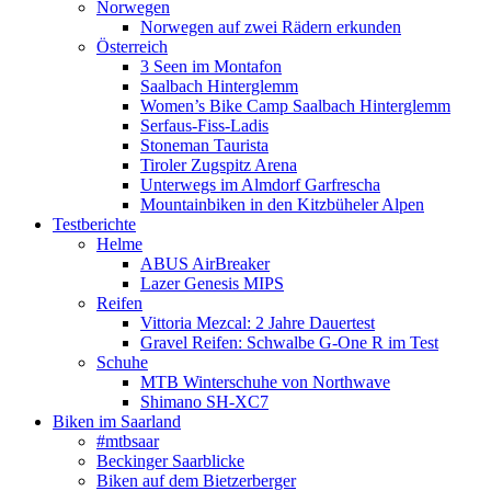
Norwegen
Norwegen auf zwei Rädern erkunden
Österreich
3 Seen im Montafon
Saalbach Hinterglemm
Women’s Bike Camp Saalbach Hinterglemm
Serfaus-Fiss-Ladis
Stoneman Taurista
Tiroler Zugspitz Arena
Unterwegs im Almdorf Garfrescha
Mountainbiken in den Kitzbüheler Alpen
Testberichte
Helme
ABUS AirBreaker
Lazer Genesis MIPS
Reifen
Vittoria Mezcal: 2 Jahre Dauertest
Gravel Reifen: Schwalbe G-One R im Test
Schuhe
MTB Winterschuhe von Northwave
Shimano SH-XC7
Biken im Saarland
#mtbsaar
Beckinger Saarblicke
Biken auf dem Bietzerberger