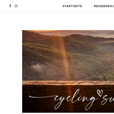
F
I
STARTSEITE
REISEBERIC
a
n
c
s
e
t
b
a
o
g
o
r
k
a
m