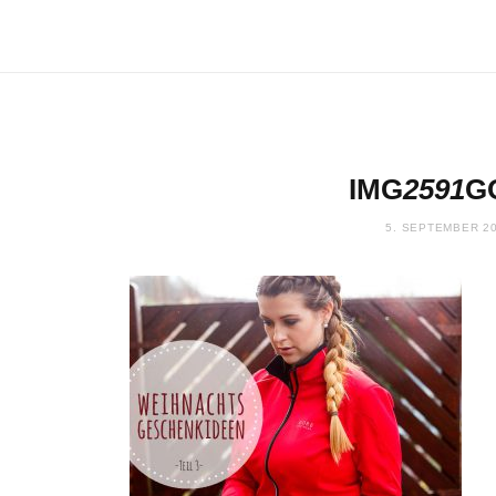
IMG
2591
G
5. SEPTEMBER 2