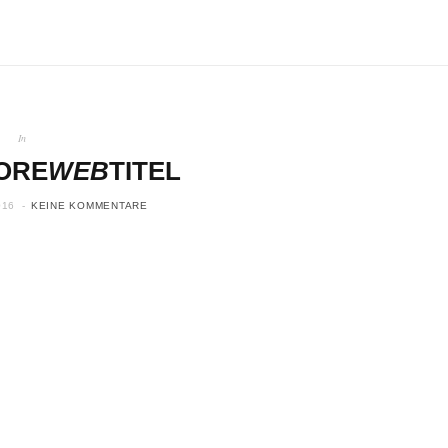
In
ORE
WEB
TITEL
016
KEINE KOMMENTARE