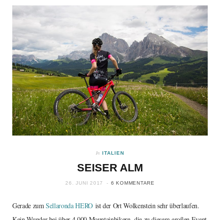
In
ITALIEN
SEISER ALM
26. JUNI 2017
6 KOMMENTARE
Gerade zum
Sellaronda HERO
ist der Ort Wolkenstein sehr überlaufen.
Kein Wunder bei über 4.000 Mountainbikern, die zu diesem großen Event