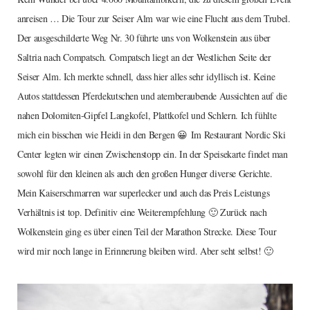
anreisen … Die Tour zur Seiser Alm war wie eine Flucht aus dem Trubel.
Der ausgeschilderte Weg Nr. 30 führte uns von Wolkenstein aus über
Saltria nach Compatsch. Compatsch liegt an der Westlichen Seite der
Seiser Alm. Ich merkte schnell, dass hier alles sehr idyllisch ist. Keine
Autos stattdessen Pferdekutschen und atemberaubende Aussichten auf die
nahen Dolomiten-Gipfel Langkofel, Plattkofel und Schlern. Ich fühlte
mich ein bisschen wie Heidi in den Bergen 😀 Im Restaurant Nordic Ski
Center legten wir einen Zwischenstopp ein. In der Speisekarte findet man
sowohl für den kleinen als auch den großen Hunger diverse Gerichte.
Mein Kaiserschmarren war superlecker und auch das Preis Leistungs
Verhältnis ist top. Definitiv eine Weiterempfehlung 🙂 Zurück nach
Wolkenstein ging es über einen Teil der Marathon Strecke. Diese Tour
wird mir noch lange in Erinnerung bleiben wird. Aber seht selbst! 🙂