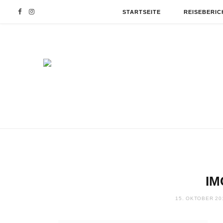
F
I
STARTSEITE
REISEBERIC
a
n
c
s
e
t
b
a
o
g
o
r
IM
k
a
15. OKTOBER 20
m