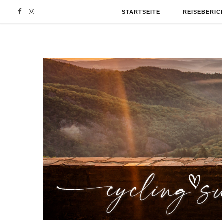
F
I
STARTSEITE
REISEBERIC
a
n
c
s
e
t
b
a
o
g
o
r
k
a
m