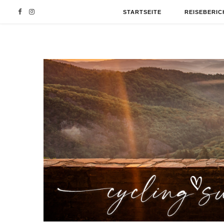
F
I
STARTSEITE
REISEBERIC
a
n
c
s
e
t
b
a
o
g
o
r
k
a
m