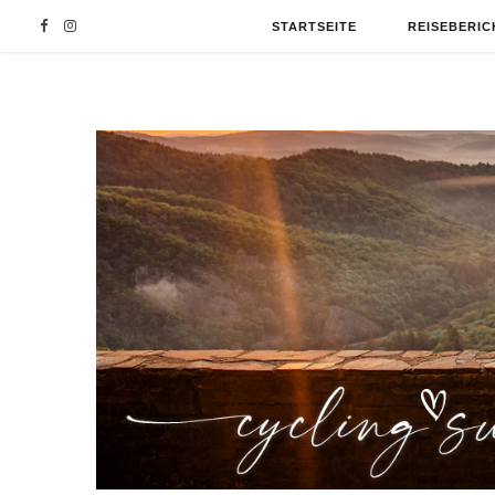
F
I
STARTSEITE
REISEBERIC
a
n
c
s
e
t
b
a
o
g
o
r
k
a
m