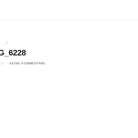
In
G_6228
017
KEINE KOMMENTARE