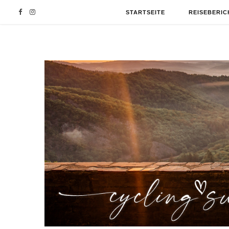
F
I
STARTSEITE
REISEBERIC
a
n
c
s
e
t
b
a
o
g
o
r
k
a
m