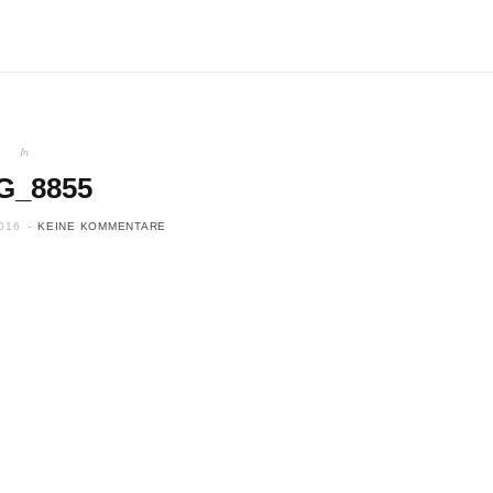
In
G_8855
016
KEINE KOMMENTARE