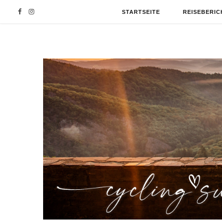
F
I
STARTSEITE
REISEBERIC
a
n
c
s
e
t
b
a
o
g
o
r
k
a
m