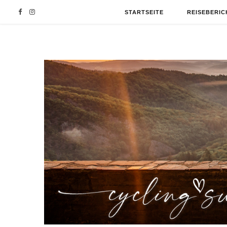
F
I
STARTSEITE
REISEBERIC
a
n
c
s
e
t
b
a
o
g
o
r
k
a
m