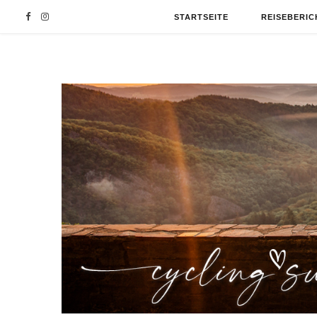
F
I
STARTSEITE
REISEBERIC
a
n
c
s
e
t
b
a
o
g
o
r
k
a
m