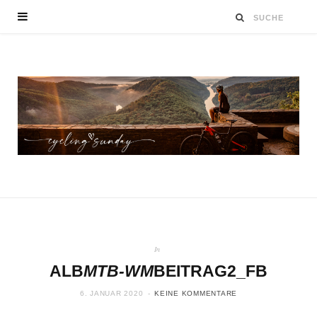
In
ALB
MTB-WM
BEITRAG2_FB
6. JANUAR 2020
KEINE KOMMENTARE