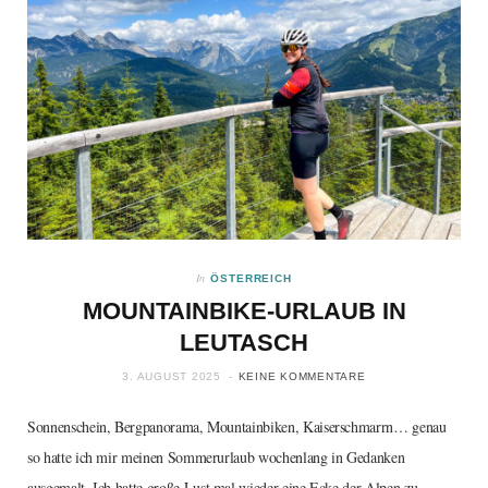
In
ÖSTERREICH
MOUNTAINBIKE-URLAUB IN
LEUTASCH
3. AUGUST 2025
KEINE KOMMENTARE
Sonnenschein, Bergpanorama, Mountainbiken, Kaiserschmarrn… genau
so hatte ich mir meinen Sommerurlaub wochenlang in Gedanken
ausgemalt. Ich hatte große Lust mal wieder eine Ecke der Alpen zu