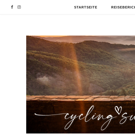
F
I
STARTSEITE
REISEBERIC
a
n
c
s
e
t
b
a
o
g
o
r
k
a
m