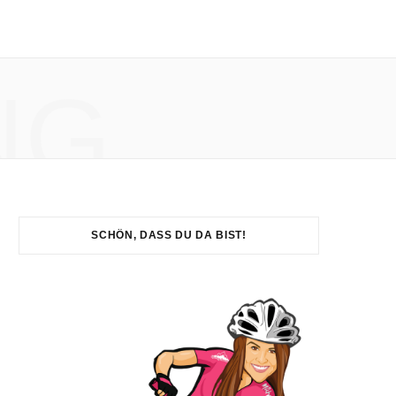
NG
SCHÖN, DASS DU DA BIST!