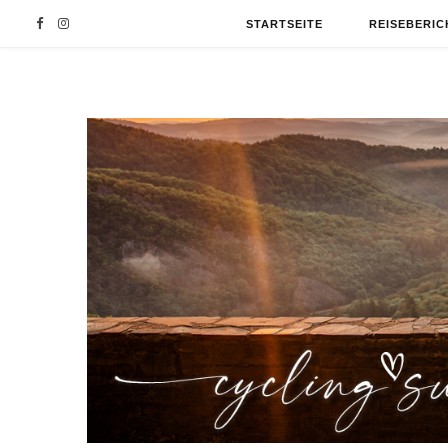
F
I
STARTSEITE
REISEBERIC
a
n
c
s
e
t
b
a
o
g
o
r
k
a
m