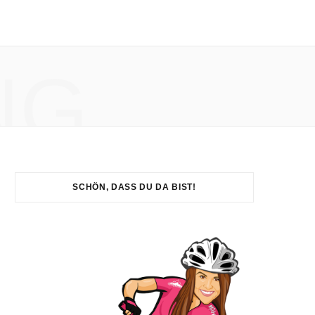
NG
SCHÖN, DASS DU DA BIST!