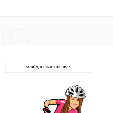
NG
SCHÖN, DASS DU DA BIST!