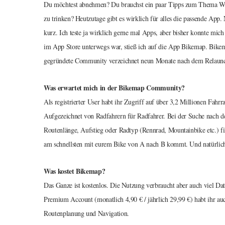
Du möchtest abnehmen? Du brauchst ein paar Tipps zum Thema Wor
zu trinken? Heutzutage gibt es wirklich für alles die passende Ap
kurz. Ich teste ja wirklich gerne mal Apps, aber bisher konnte mic
im App Store unterwegs war, stieß ich auf die App Bikemap. Bikem
gegründete Community verzeichnet neun Monate nach dem Relaunch b
Was erwartet mich in der Bikemap Community?
Als registrierter User habt ihr Zugriff auf über 3,2 Millionen Fa
Aufgezeichnet von Radfahrern für Radfahrer. Bei der Suche nach de
Routenlänge, Aufstieg oder Radtyp (Rennrad, Mountainbike etc.) fi
am schnellsten mit eurem Bike von A nach B kommt. Und natürlich k
Was kostet Bikemap?
Das Ganze ist kostenlos. Die Nutzung verbraucht aber auch viel 
Premium Account (monatlich 4,90 € / jährlich 29,99 €) habt ihr auc
Routenplanung und Navigation.