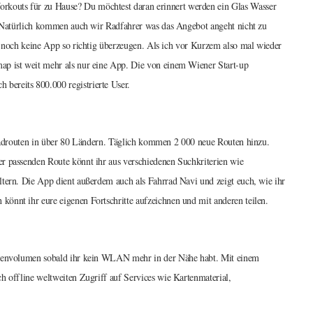
kouts für zu Hause? Du möchtest daran erinnert werden ein Glas Wasser
p. Natürlich kommen auch wir Radfahrer was das Angebot angeht nicht zu
h noch keine App so richtig überzeugen. Als ich vor Kurzem also mal wieder
ap ist weit mehr als nur eine App. Die von einem Wiener Start-up
ereits 800.000 registrierte User.
hrradrouten in über 80 Ländern. Täglich kommen 2 000 neue Routen hinzu.
r passenden Route könnt ihr aus verschiedenen Suchkriterien wie
ltern. Die App dient außerdem auch als Fahrrad Navi und zeigt euch, wie ihr
önnt ihr eure eigenen Fortschritte aufzeichnen und mit anderen teilen.
Datenvolumen sobald ihr kein WLAN mehr in der Nähe habt. Mit einem
h offline weltweiten Zugriff auf Services wie Kartenmaterial,