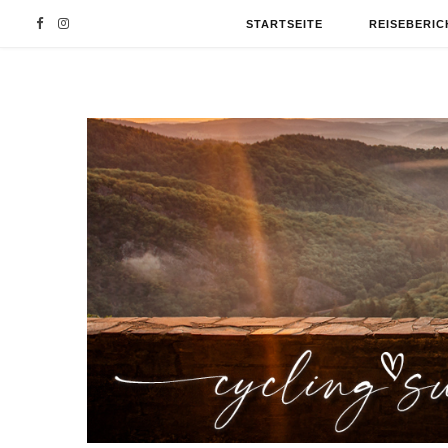
F
I
STARTSEITE
REISEBERIC
a
n
c
s
e
t
b
a
o
g
o
r
k
a
m