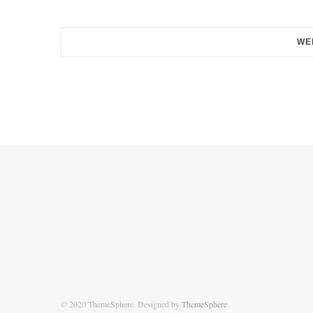
WE
© 2020 ThemeSphere. Designed by
ThemeSphere
.