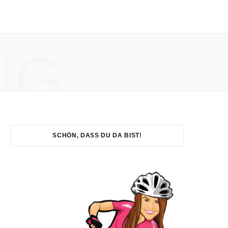
NG
SCHÖN, DASS DU DA BIST!