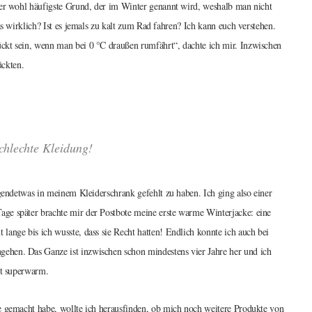
Der wohl häufigste Grund, der im Winter genannt wird, weshalb man nicht
as wirklich? Ist es jemals zu kalt zum Rad fahren? Ich kann euch verstehen.
ckt sein, wenn man bei 0 °C draußen rumfährt“, dachte ich mir. Inzwischen
ückten.
schlechte Kleidung!
rgendetwas in meinem Kleiderschrank gefehlt zu haben. Ich ging also einer
ge später brachte mir der Postbote meine erste warme Winterjacke: eine
ange bis ich wusste, dass sie Recht hatten! Endlich konnte ich auch bei
ehen. Das Ganze ist inzwischen schon mindestens vier Jahre her und ich
lt superwarm.
e gemacht habe, wollte ich herausfinden, ob mich noch weitere Produkte von