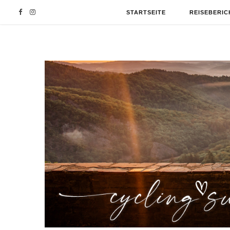
F
I
STARTSEITE
REISEBERIC
a
n
c
s
e
t
b
a
o
g
o
r
k
a
m