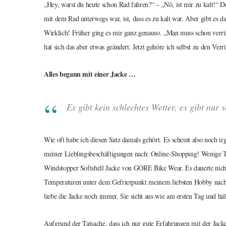
„Hey, warst du heute schon Rad fahren?“ – „Nö, ist mir zu kalt!“ 
mit dem Rad unterwegs war, ist, dass es zu kalt war. Aber gibt es d
Wirklich! Früher ging es mir ganz genauso. „Man muss schon verrü
hat sich das aber etwas geändert. Jetzt gehöre ich selbst zu den Verr
Alles begann mit einer Jacke …
Es gibt kein schlechtes Wetter, es gibt nur 
Wie oft habe ich diesen Satz damals gehört. Es scheint also noch i
meiner Lieblingsbeschäftigungen nach: Online-Shopping! Wenige Ta
Windstopper Softshell Jacke von GORE Bike Wear. Es dauerte nicht l
Temperaturen unter dem Gefrierpunkt meinem liebsten Hobby nachg
liebe die Jacke noch immer. Sie sieht aus wie am ersten Tag und hä
Aufgrund der Tatsache, dass ich nur gute Erfahrungen mit der Jack