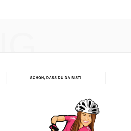
NG
SCHÖN, DASS DU DA BIST!