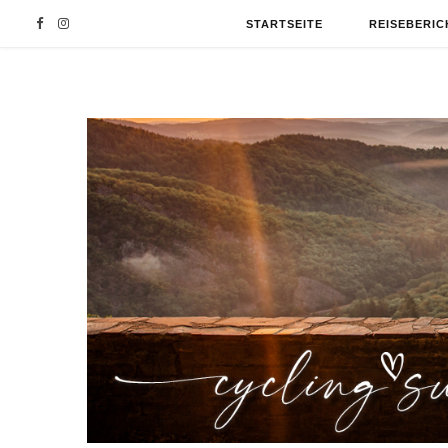
F
I
STARTSEITE
REISEBERIC
a
n
c
s
e
t
b
a
o
g
o
r
k
a
m