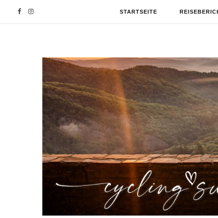
F
I
STARTSEITE
REISEBERIC
a
n
c
s
e
t
b
a
o
g
o
r
k
a
m