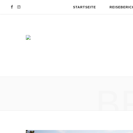
F
I
STARTSEITE
REISEBERIC
a
n
c
s
e
t
b
a
o
g
B
o
r
k
a
m